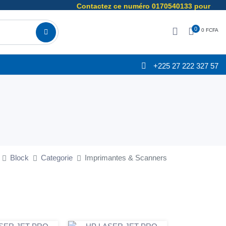
Contactez ce numéro 0170540133 pour comman
0
0 FCFA
+225 27 222 327 57
Block
Categorie
Imprimantes & Scanners