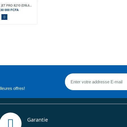
Hp OffICE JET PRO 8210 (D9L63A) – IMPRIMANTE...
130 000 FCFA
leures offres!
Garantie