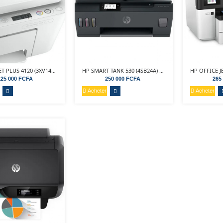
HP DESKJET PLUS 4120 (3XV14B) IMPRIMANTE JET D'ENCRE...
HP SMART TANK 530 (4SB24A) – IMPRIMANTE JET...
125 000 FCFA
250 000 FCFA
265
Acheter
Acheter